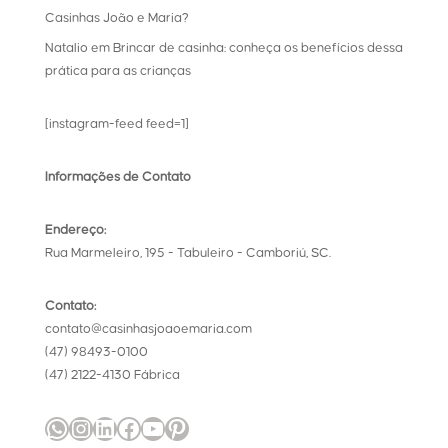
Casinhas João e Maria?
Natalio
em
Brincar de casinha: conheça os benefícios dessa
prática para as crianças
[instagram-feed feed=1]
Informações de Contato
Endereço:
Rua Marmeleiro, 195 - Tabuleiro - Camboriú, SC.
Contato:
contato@casinhasjoaoemaria.com
(47) 98493-0100
(47) 2122-4130 Fábrica
WhatsApp
Instagram
LinkedIn
Facebook
Youtube
Pinterest