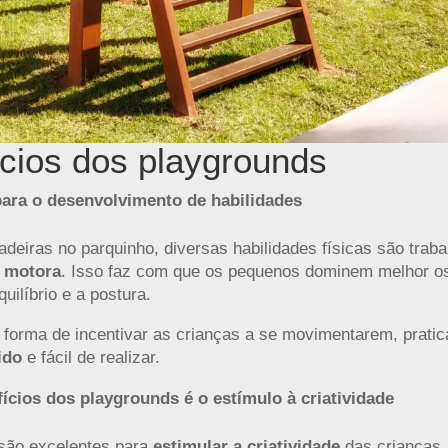
ícios dos playgrounds
ara o desenvolvimento de habilidades
adeiras no parquinho, diversas habilidades físicas são traba
 motora
. Isso faz com que os pequenos dominem melhor o
uilíbrio e a postura.
 forma de incentivar as crianças a se movimentarem, prati
tido
e fácil de realizar.
cios dos playgrounds é o estímulo à criatividade
são excelentes para
estimular a criatividade
das crianças