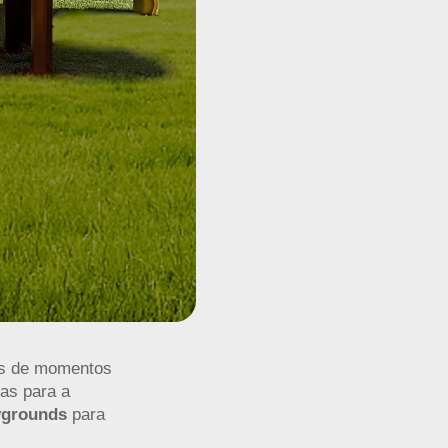
as de momentos
as para a
ygrounds
para