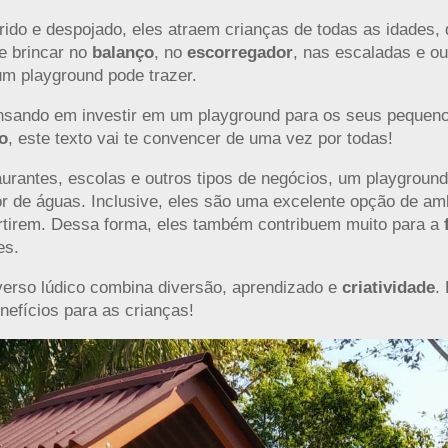
ido e despojado, eles atraem crianças de todas as idades,
e brincar no
balanço
, no
escorregador
, nas escaladas e ou
m playground pode trazer.
nsando em investir em um playground para os seus pequeno
o
, este texto vai te convencer de uma vez por todas!
urantes, escolas e outros tipos de negócios, um playgroun
or de águas. Inclusive, eles são uma excelente opção de a
ertirem. Dessa forma, eles também contribuem muito para a
es.
verso lúdico combina diversão, aprendizado e
criatividade
.
nefícios para as crianças!