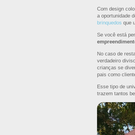
Com design color
a oportunidade d
brinquedos
que u
Se você está pe
empreendiment
No caso de resta
verdadeiro divis
crianças se div
pais como client
Esse tipo de uni
trazem tantos be