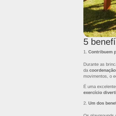
5 benef
Contribuem p
Durante as brinc
da
coordenação
movimentos, o eq
É uma excelente
exercício diver
Um dos benefí
Os playgrounds 