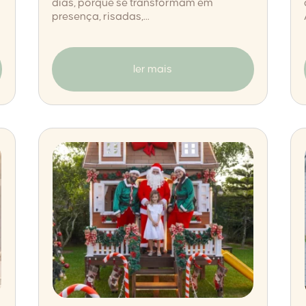
dias, porque se transformam em
presença, risadas,...
ler mais