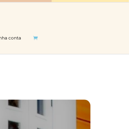
nha conta
