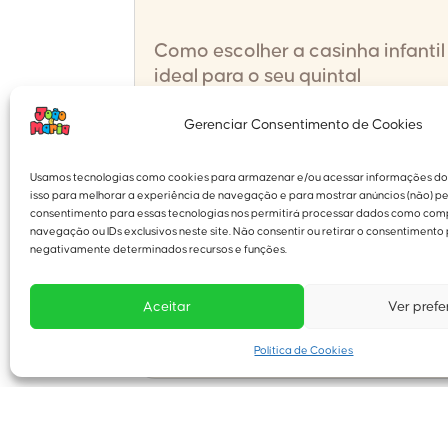
Como escolher a casinha infantil
ideal para o seu quintal
Transformar o quintal em um espaço
Gerenciar Consentimento de Cookies
encantador para as crianças é uma das
melhores formas de estimular
brincadeiras ao ar livre, criar memórias
Usamos tecnologias como cookies para armazenar e/ou acessar informações do 
afetivas e oferecer um ambiente seguro
isso para melhorar a experiência de navegação e para mostrar anúncios (não) pe
para crescer e se divertir. E entre tantas
consentimento para essas tecnologias nos permitirá processar dados como co
opções, uma casinha infantil é o
navegação ou IDs exclusivos neste site. Não consentir ou retirar o consentimento
elemento...
negativamente determinados recursos e funções.
Aceitar
Ver prefe
ler mais
Política de Cookies