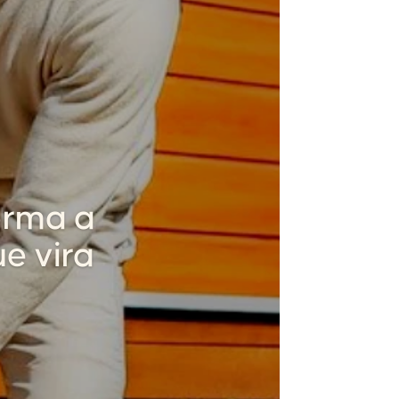
orma a
e vira