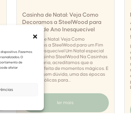
Casinha de Natal: Veja Como
Decoramos a SteelWood para
um Fim de Ano Inesquecível
Casinha de Natal: Veja Como
Decoramos a SteelWood para um Fim
de Ano Inesquecível Um Natal especial
dispositivo. Fazemos
com a Casinha SteelWood Na Casinhas
rsonalizados. O
João e Maria, acreditamos que a
mportamento de
infância é feita de momentos mágicos. E
 pode afetar
o Natal é, sem dúvida, uma das épocas
mais simbólicas para...
rências
ler mais