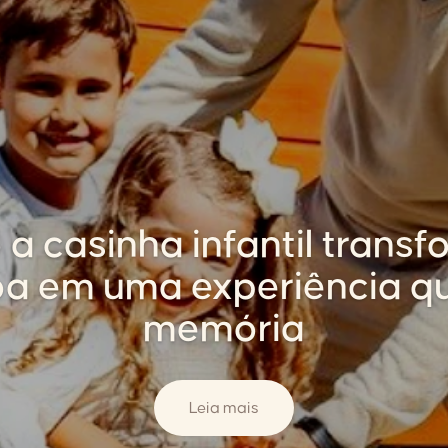
a casinha infantil transf
a em uma experiência qu
memória
Leia mais