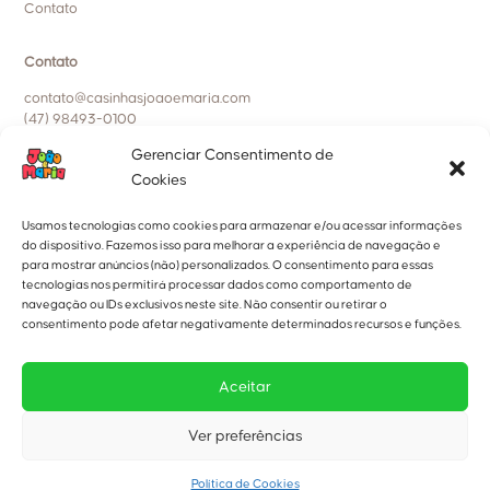
Contato
Contato
contato@casinhasjoaoemaria.com
(47) 98493-0100
Gerenciar Consentimento de
Políticas da empresa
Cookies
Política de entrega, trocas e devoluções
Política de privacidade
Usamos tecnologias como cookies para armazenar e/ou acessar informações
Política de cookies
do dispositivo. Fazemos isso para melhorar a experiência de navegação e
para mostrar anúncios (não) personalizados. O consentimento para essas
tecnologias nos permitirá processar dados como comportamento de
Nossa Localização
navegação ou IDs exclusivos neste site. Não consentir ou retirar o
A Fábrica fica localizada na:
consentimento pode afetar negativamente determinados recursos e funções.
Rua Marmeleiro, 195.
Bairro: Tabuleiro, Camboriú-SC.
Aceitar
Ver preferências
Política de Cookies