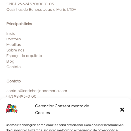
CNPJ: 23.624.370/0001-03
Casinhas de Boneca Joao e Maria LTDA
Principais links
Início
Portfólio
Mobílias
Sobre nós
Espaço do arquiteto
Blog
Contato
Contato
contato@casinhasjoaoemaria.com
(47) 98493-0100
Políticas da empresa
Gerenciar Consentimento de
Cookies
Política de entrega, trocas e devoluções
Política de privacidade
Usamos tecnologias como cookies para armazenar e/ou acessar informações
Política de cookies
do dispositivo. Fazemos isso para melhorar a experiência de navegação e