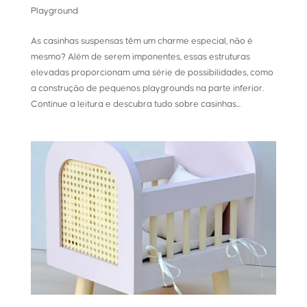
Playground
As casinhas suspensas têm um charme especial, não é
mesmo? Além de serem imponentes, essas estruturas
elevadas proporcionam uma série de possibilidades, como
a construção de pequenos playgrounds na parte inferior.
Continue a leitura e descubra tudo sobre casinhas...