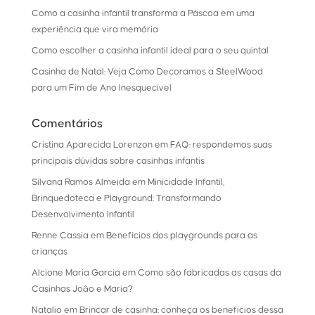
Como a casinha infantil transforma a Páscoa em uma
experiência que vira memória
Como escolher a casinha infantil ideal para o seu quintal
Casinha de Natal: Veja Como Decoramos a SteelWood
para um Fim de Ano Inesquecível
Comentários
Cristina Aparecida Lorenzon
em
FAQ: respondemos suas
principais dúvidas sobre casinhas infantis
Silvana Ramos Almeida
em
Minicidade Infantil,
Brinquedoteca e Playground: Transformando
Desenvolvimento Infantil
Renne Cassia
em
Benefícios dos playgrounds para as
crianças
Alcione Maria Garcia
em
Como são fabricadas as casas da
Casinhas João e Maria?
Natalio
em
Brincar de casinha: conheça os benefícios dessa