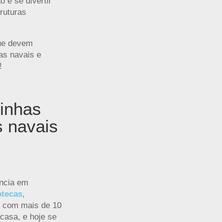
 e se divertir
truturas
que devem
as navais e
!
sinhas
s navais
ência em
otecas
,
 com mais de 10
casa, e hoje se