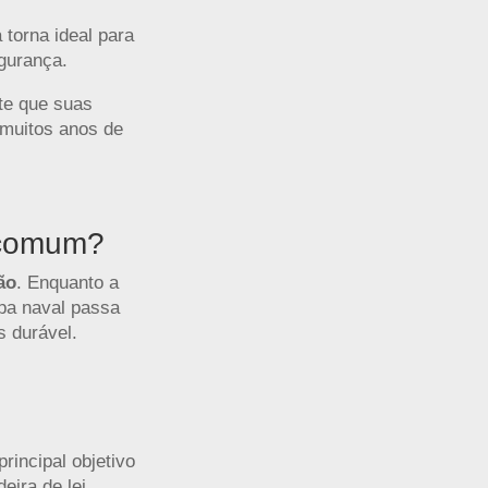
 torna ideal para
egurança.
te que suas
 muitos anos de
a comum?
ão
. Enquanto a
pa naval passa
s durável.
incipal objetivo
eira de lei