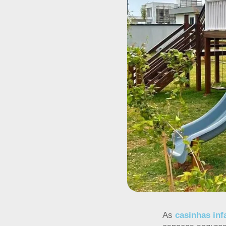
As
casinhas inf