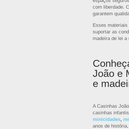
espaços seguros 
com liberdade. 
garantem qualida
Esses materiais 
suportar as cond
madeira de lei a
Conheça
João e 
e madeir
A Casinhas João
casinhas infanti
minicidades
,
mó
anos de história