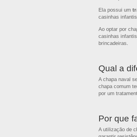
Ela possui um
tr
casinhas infant
Ao optar por cha
casinhas infant
brincadeiras.
Qual a di
A chapa naval s
chapa comum ten
por um tratament
Por que f
A utilização de 
garantir resistê