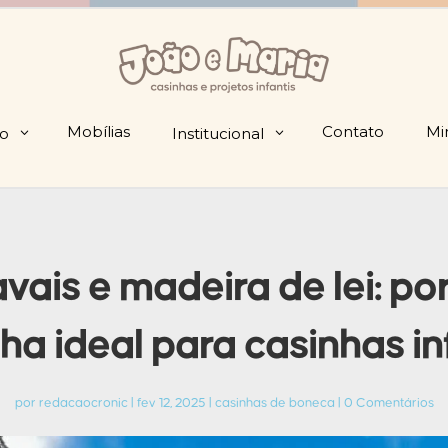
Mobílias
Contato
Mi
io
Institucional
ais e madeira de lei: po
ha ideal para casinhas in
por
redacaocronic
|
fev 12, 2025
|
casinhas de boneca
|
0 Comentários