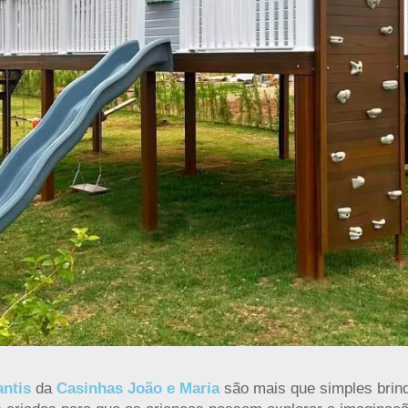
antis
da
Casinhas João e Maria
são mais que simples brin