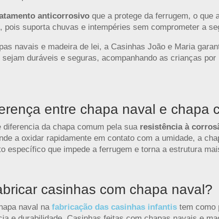
atamento anticorrosivo
que a protege da ferrugem, o que a
is, pois suporta chuvas e intempéries sem comprometer a s
pas navais e madeira de lei, a Casinhas João e Maria garan
is sejam duráveis e seguras, acompanhando as crianças por
ferença entre chapa naval e chap
e diferencia da chapa comum pela sua
resistência à corros
de a oxidar rapidamente em contato com a umidade, a cha
o específico que impede a ferrugem e torna a estrutura mai
abricar casinhas com chapa naval?
chapa naval na
fabricação das casinhas infantis
tem como pr
ncia e durabilidade. Casinhas feitas com chapas navais e mad