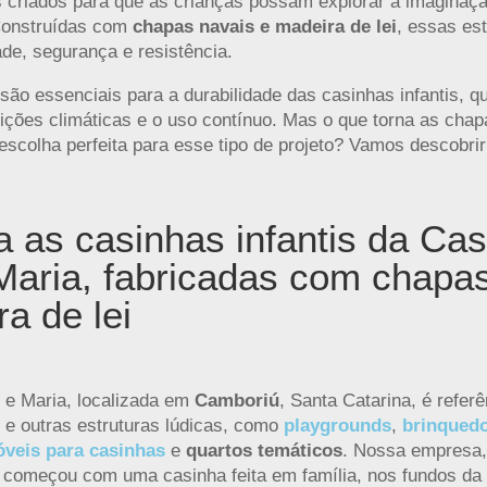
criados para que as crianças possam explorar a imaginação
Construídas com
chapas navais e madeira de lei
, essas es
de, segurança e resistência.
são essenciais para a durabilidade das casinhas infantis, 
ições climáticas e o uso contínuo. Mas o que torna as chap
 escolha perfeita para esse tipo de projeto? Vamos descobrir
 as casinhas infantis da Ca
Maria, fabricadas com chapa
a de lei
 e Maria, localizada em
Camboriú
, Santa Catarina, é refer
s e outras estruturas lúdicas, como
playgrounds
,
brinqued
veis para casinhas
e
quartos temáticos
. Nossa empresa,
, começou com uma casinha feita em família, nos fundos da 