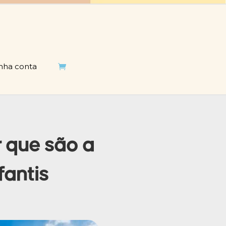
nha conta

r que são a
fantis