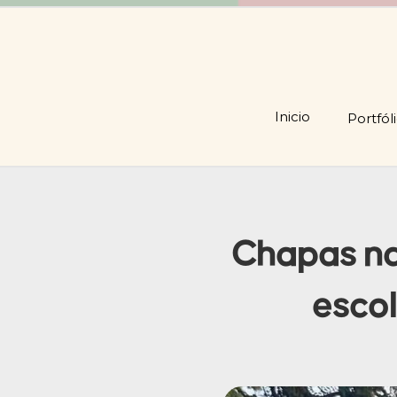
Inicio
Portfól
Chapas nav
escol