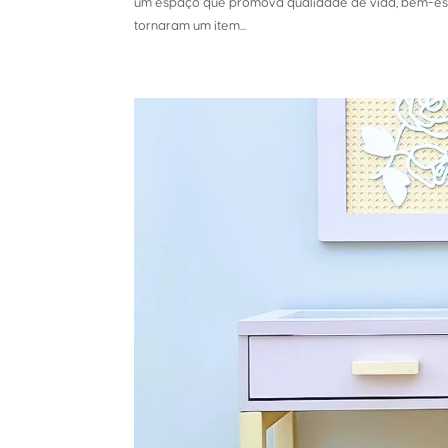
um espaço que promova qualidade de vida, bem-estar
tornaram um item...