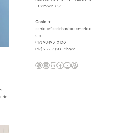
- Camboriú, SC.
Contato:
contato@casinhasjoaoemaria.c
om
(47) 98493-0100
(47) 2122-4130 Fábrica
WhatsApp
Instagram
LinkedIn
Facebook
Youtube
Pinterest
l,
erida