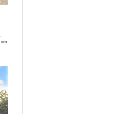
s
 alta