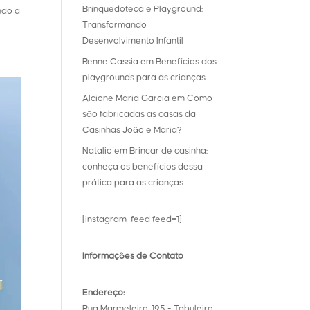
Brinquedoteca e Playground:
ndo a
Transformando
Desenvolvimento Infantil
Renne Cassia
em
Benefícios dos
playgrounds para as crianças
Alcione Maria Garcia
em
Como
são fabricadas as casas da
Casinhas João e Maria?
Natalio
em
Brincar de casinha:
conheça os benefícios dessa
prática para as crianças
[instagram-feed feed=1]
Informações de Contato
Endereço:
Rua Marmeleiro, 195 - Tabuleiro