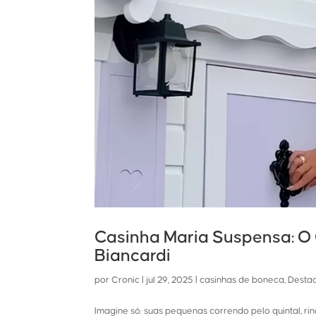
Casinha Maria Suspensa: O 
Biancardi
por
Cronic
|
jul 29, 2025
|
casinhas de boneca
,
Desta
Imagine só: suas pequenas correndo pelo quintal, r