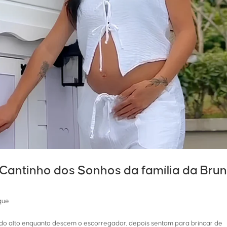
Cantinho dos Sonhos da família da Bru
que
indo alto enquanto descem o escorregador, depois sentam para brincar de