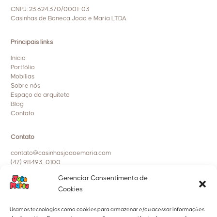
CNPJ: 23.624.370/0001-03
Casinhas de Boneca Joao e Maria LTDA
Principais links
Início
Portfólio
Mobílias
Sobre nós
Espaço do arquiteto
Blog
Contato
Contato
contato@casinhasjoaoemaria.com
(47) 98493-0100
Gerenciar Consentimento de
Políticas da empresa
Cookies
Política de entrega, trocas e devoluções
Política de privacidade
Usamos tecnologias como cookies para armazenar e/ou acessar informações
Política de cookies