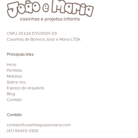
CNPJ: 23.624.370/0001-03
Casinhas de Boneca Joao e Maria LTDA
Principais links
Início
Portfólio
Mobílias
Sobre nós
Espaço do arquiteto
Blog
Contato
Contato
contato@casinhasjoaoemaria.com
(47) 98493-0100