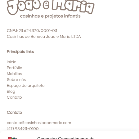
CNPJ: 23.624.370/0001-03
Casinhas de Boneca Joao e Maria LTDA
Principais links
Início
Portfólio
Mobílias
Sobre nós
Espaço do arquiteto
Blog
Contato
Contato
contato@casinhasjoaoemaria.com
(47) 98493-0100
Políticas da empresa