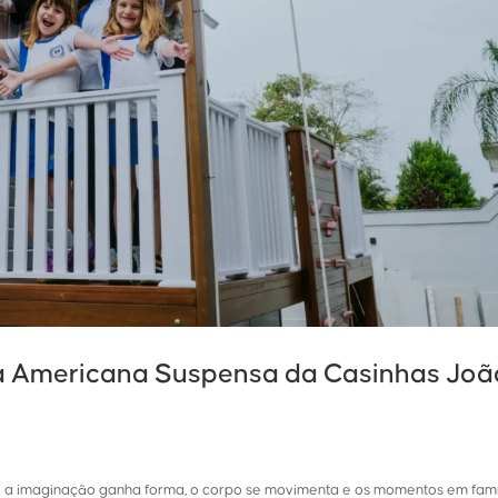
a Americana Suspensa da Casinhas Joã
e a imaginação ganha forma, o corpo se movimenta e os momentos em famí