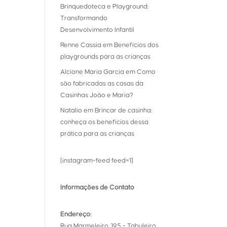
Brinquedoteca e Playground:
Transformando
Desenvolvimento Infantil
Renne Cassia
em
Benefícios dos
playgrounds para as crianças
Alcione Maria Garcia
em
Como
são fabricadas as casas da
Casinhas João e Maria?
Natalio
em
Brincar de casinha:
conheça os benefícios dessa
prática para as crianças
[instagram-feed feed=1]
Informações de Contato
Endereço:
Rua Marmeleiro, 195 - Tabuleiro