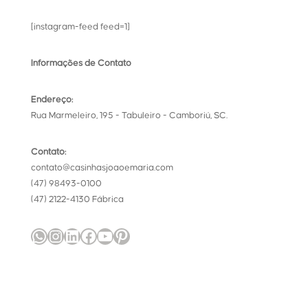
[instagram-feed feed=1]
Informações de Contato
Endereço:
Rua Marmeleiro, 195 - Tabuleiro - Camboriú, SC.
Contato:
contato@casinhasjoaoemaria.com
(47) 98493-0100
(47) 2122-4130 Fábrica
WhatsApp
Instagram
LinkedIn
Facebook
Youtube
Pinterest