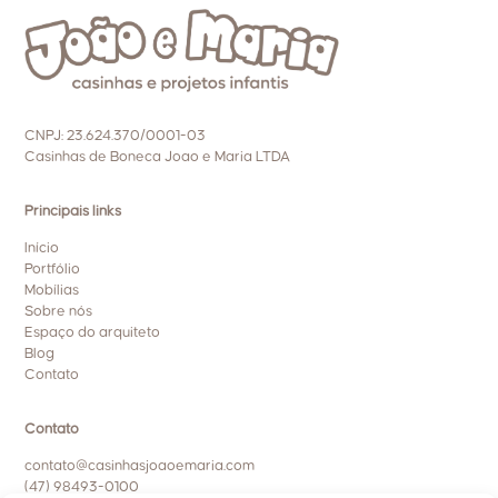
CNPJ: 23.624.370/0001-03
Casinhas de Boneca Joao e Maria LTDA
Principais links
Início
Portfólio
Mobílias
Sobre nós
Espaço do arquiteto
Blog
Contato
Contato
contato@casinhasjoaoemaria.com
(47) 98493-0100