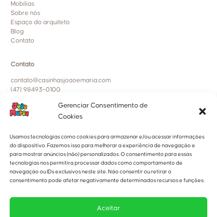
Mobílias
Sobre nós
Espaço do arquiteto
Blog
Contato
Contato
contato@casinhasjoaoemaria.com
(47) 98493-0100
Gerenciar Consentimento de
Políticas da empresa
Cookies
Política de entrega, trocas e devoluções
Política de privacidade
Usamos tecnologias como cookies para armazenar e/ou acessar informações
Política de cookies
do dispositivo. Fazemos isso para melhorar a experiência de navegação e
para mostrar anúncios (não) personalizados. O consentimento para essas
tecnologias nos permitirá processar dados como comportamento de
Nossa Localização
navegação ou IDs exclusivos neste site. Não consentir ou retirar o
A Fábrica fica localizada na:
consentimento pode afetar negativamente determinados recursos e funções.
Rua Marmeleiro, 195.
Bairro: Tabuleiro, Camboriú-SC.
Aceitar