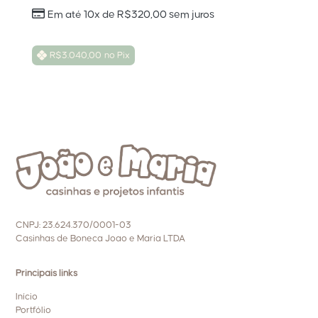
Em até 10x de
R$
320,00
sem juros
R$
3.040,00
no Pix
CNPJ: 23.624.370/0001-03
Casinhas de Boneca Joao e Maria LTDA
Principais links
Início
Portfólio