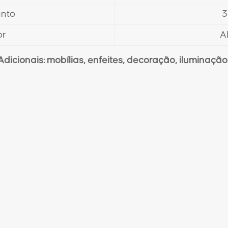
anto
3
or
A
Adicionais: mobílias, enfeites, decoração, iluminação