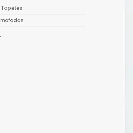
 Tapetes
lmofadas
.