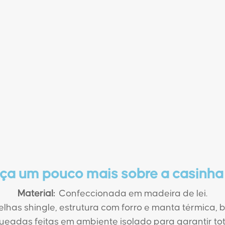
ça um pouco mais sobre a casinha
Material:
Confeccionada em madeira de lei.
elhas shingle, estrutura com forro e manta térmica, b
ueadas feitas em ambiente isolado para garantir tot