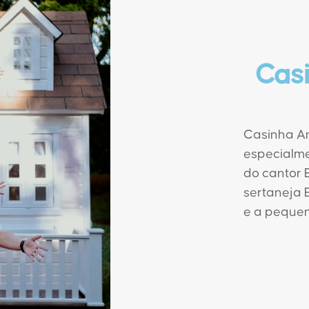
Cas
Casinha Am
especialme
do cantor 
sertaneja 
e a pequen