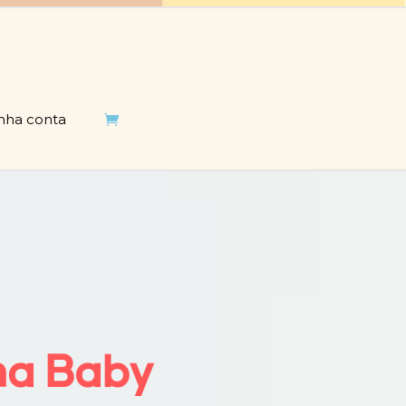
nha conta

na Baby