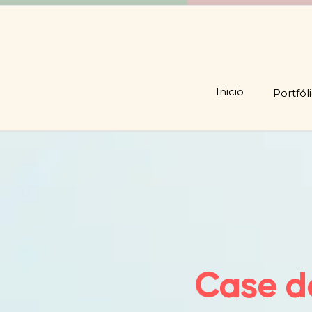
Inicio
Portfól
Case d