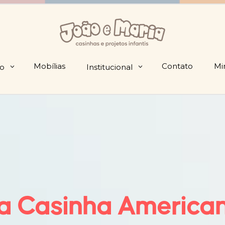
Mobílias
Contato
Mi
io
Institucional
a Casinha America