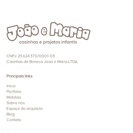
CNPJ: 23.624.370/0001-03
Casinhas de Boneca Joao e Maria LTDA
Principais links
Início
Portfólio
Mobílias
Sobre nós
Espaço do arquiteto
Blog
Contato