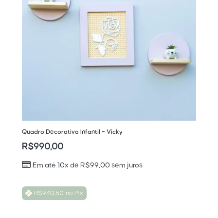
Quadro Decorativo Infantil – Vicky
R$
990,00
Em até 10x de
R$
99,00
sem juros
R$
940,50
no Pix