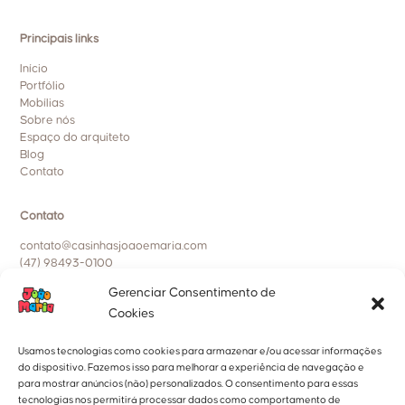
Principais links
Início
Portfólio
Mobílias
Sobre nós
Espaço do arquiteto
Blog
Contato
Contato
contato@casinhasjoaoemaria.com
(47) 98493-0100
Políticas da empresa
Gerenciar Consentimento de
Cookies
Política de entrega, trocas e devoluções
Política de privacidade
Usamos tecnologias como cookies para armazenar e/ou acessar informações
Política de cookies
do dispositivo. Fazemos isso para melhorar a experiência de navegação e
para mostrar anúncios (não) personalizados. O consentimento para essas
Nossa Localização
tecnologias nos permitirá processar dados como comportamento de