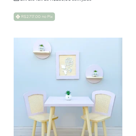
R$
2.717,00
no Pix