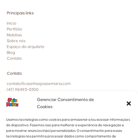
Principais links
Início
Portfólio
Mobílias
Sobre nós
Espaço do arquiteto
Blog
Contato
Contato
contato@casinhasjoaoemaria.com
(47) 98493-0100
Políticas da empresa
Gerenciar Consentimento de
Cookies
Política de entrega, trocas e devoluções
Política de privacidade
Usamos tecnologias como cookies para armazenar e/ou acessar informações
Política de cookies
do dispositivo. Fazemos isso para melhorar a experiência de navegação e
para mostrar anúncios (não) personalizados. O consentimento para essas
Nossa Localização
tecnologias nos permitirá processar dados como comportamento de