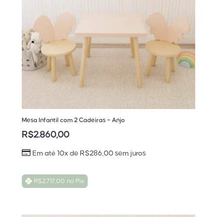
Mesa Infantil com 2 Cadeiras – Anjo
R$
2.860,00
Em até 10x de
R$
286,00
sem juros
R$
2.717,00
no Pix